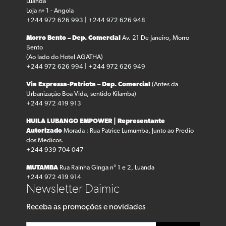
Luanda
Loja nº 1 - Angola
+244 972 626 993 | +244 972 626 948
Morro Bento – Dep. Comercial
Av. 21 De Janeiro, Morro
Bento
(Ao lado do Hotel AGATHA)
+244 972 626 994 | +244 972 626 949
Via Expressa-Patriota – Dep. Comercial
(Antes da
Urbanização Boa Vida, sentido Kilamba)
+244 972 419 913
HUILA LUBANGO
EMPOWER | Representante
Autorizado
Morada : Rua Patrice Lumumba, Junto ao Predio
dos Medicos.
+244 939 704 047
MUTAMBA
Rua Rainha Ginga n° 1 e 2, Luanda
+244 972 419 914
Newsletter Daimic
Receba as promoções e novidades