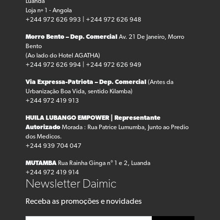
Luanda
Loja nº 1 - Angola
+244 972 626 993 | +244 972 626 948
Morro Bento – Dep. Comercial
Av. 21 De Janeiro, Morro
Bento
(Ao lado do Hotel AGATHA)
+244 972 626 994 | +244 972 626 949
Via Expressa-Patriota – Dep. Comercial
(Antes da
Urbanização Boa Vida, sentido Kilamba)
+244 972 419 913
HUILA LUBANGO
EMPOWER | Representante
Autorizado
Morada : Rua Patrice Lumumba, Junto ao Predio
dos Medicos.
+244 939 704 047
MUTAMBA
Rua Rainha Ginga n° 1 e 2, Luanda
+244 972 419 914
Newsletter Daimic
Receba as promoções e novidades