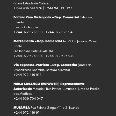
(Viana Estrada de Catete)
+244 936 514 976 | +244 941 131 127
Edifício One Metropolis – Dep. Comercial
Talatona,
Luanda
Loja nº 1 - Angola
+244 972 626 993 | +244 972 626 948
Morro Bento – Dep. Comercial
Av. 21 De Janeiro, Morro
Bento
(Ao lado do Hotel AGATHA)
+244 972 626 994 | +244 972 626 949
Via Expressa-Patriota – Dep. Comercial
(Antes da
Urbanização Boa Vida, sentido Kilamba)
+244 972 419 913
HUILA LUBANGO
EMPOWER | Representante
Autorizado
Morada : Rua Patrice Lumumba, Junto ao Predio
dos Medicos.
+244 939 704 047
MUTAMBA
Rua Rainha Ginga n° 1 e 2, Luanda
+244 972 419 914