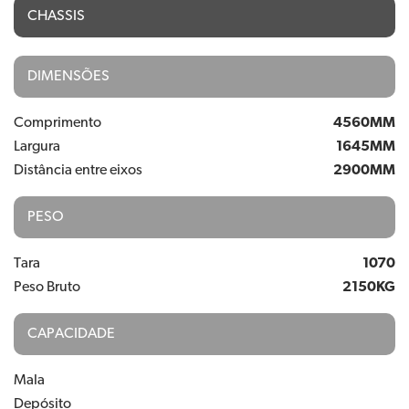
CHASSIS
DIMENSÕES
Comprimento
4560MM
Largura
1645MM
Distância entre eixos
2900MM
PESO
Tara
1070
Peso Bruto
2150KG
CAPACIDADE
Mala
Depósito