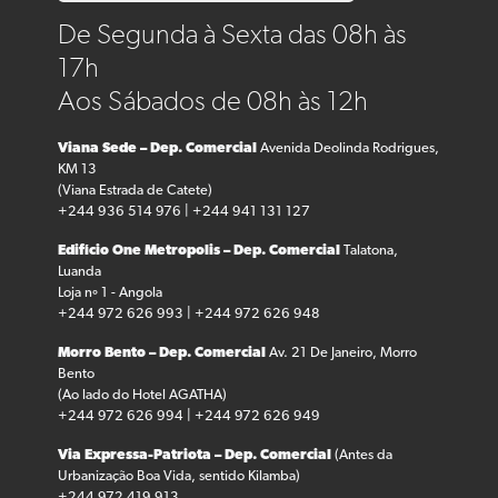
De Segunda à Sexta das 08h às
17h
Aos Sábados de 08h às 12h
Viana Sede – Dep. Comercial
Avenida Deolinda Rodrigues,
KM 13
(Viana Estrada de Catete)
+244 936 514 976 | +244 941 131 127
Edifício One Metropolis – Dep. Comercial
Talatona,
Luanda
Loja nº 1 - Angola
+244 972 626 993 | +244 972 626 948
Morro Bento – Dep. Comercial
Av. 21 De Janeiro, Morro
Bento
(Ao lado do Hotel AGATHA)
+244 972 626 994 | +244 972 626 949
Via Expressa-Patriota – Dep. Comercial
(Antes da
Urbanização Boa Vida, sentido Kilamba)
+244 972 419 913