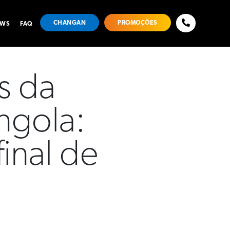
CHANGAN
PROMOÇÕES
EWS
FAQ
s da
ngola:
inal de