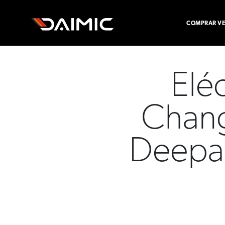
COMPRAR VE
Elé
Chang
Deepal