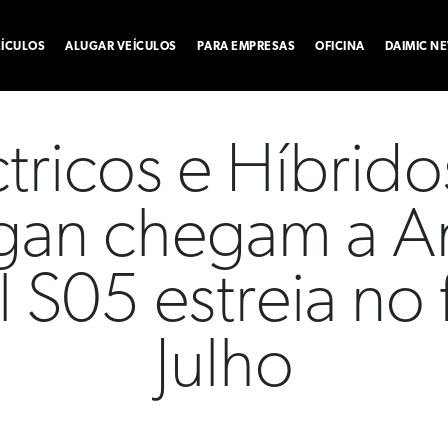
ÍCULOS
ALUGAR VEÍCULOS
PARA EMPRESAS
OFICINA
DAIMIC N
ctricos e Híbrido
an chegam a A
 S05 estreia no f
Julho