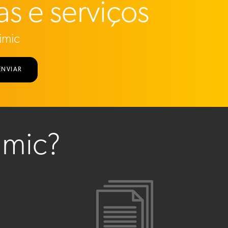
as e serviços
imic
ENVIAR
imic?