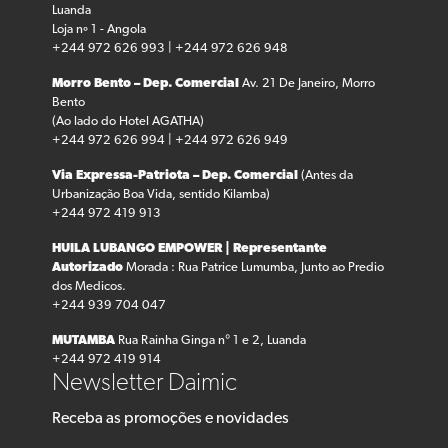
Luanda
Loja nº 1 - Angola
+244 972 626 993 | +244 972 626 948
Morro Bento – Dep. Comercial
Av. 21 De Janeiro, Morro
Bento
(Ao lado do Hotel AGATHA)
+244 972 626 994 | +244 972 626 949
Via Expressa-Patriota – Dep. Comercial
(Antes da
Urbanização Boa Vida, sentido Kilamba)
+244 972 419 913
HUILA LUBANGO
EMPOWER | Representante
Autorizado
Morada : Rua Patrice Lumumba, Junto ao Predio
dos Medicos.
+244 939 704 047
MUTAMBA
Rua Rainha Ginga n° 1 e 2, Luanda
+244 972 419 914
Newsletter Daimic
Receba as promoções e novidades